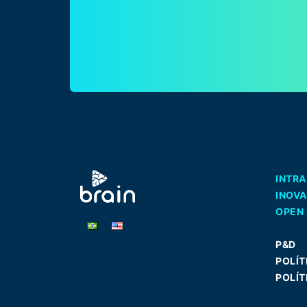
INTR
INOV
OPEN 
P&D
POLÍT
POLÍT