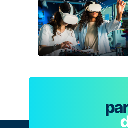
par
d