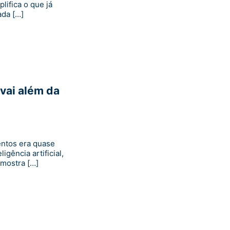
ifica o que já
ada […]
vai além da
entos era quase
igência artificial,
mostra […]