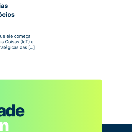
ias
ócios
que ele começa
s Coisas (IoT) e
atégicas das […]
dade
in