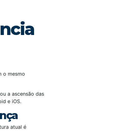
ência
em o mesmo
ou a ascensão das
id e iOS.
ança
ura atual é