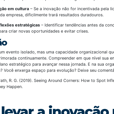
ção em cultura
– Se a inovação não for incentivada pela li
 da empresa, dificilmente trará resultados duradouros.
flexões estratégicas
– Identificar tendências antes da con
ara criar novas oportunidades e evitar crises.
ão
um evento isolado, mas uma capacidade organizacional que
rimorada continuamente. Compreender em que nível sua e
plano estratégico para avançar nessa jornada. E na sua or
a? Você enxerga espaço para evolução? Deixe seu comentá
ath, R. G. (2019). Seeing Around Corners: How to Spot Infle
hey Happen.
levar a inovação