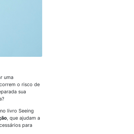
ar uma
correm o risco de
eparada sua
a?
no livro Seeing
ção
, que ajudam a
cessários para