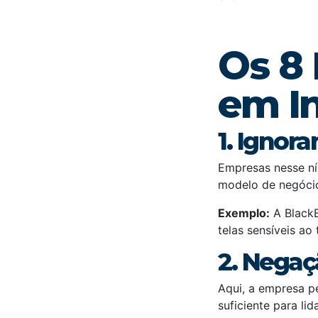
Os 8
em I
1. Ignor
Empresas nesse ní
modelo de negócio
Exemplo:
A BlackB
telas sensíveis ao
2. Nega
Aqui, a empresa p
suficiente para lid