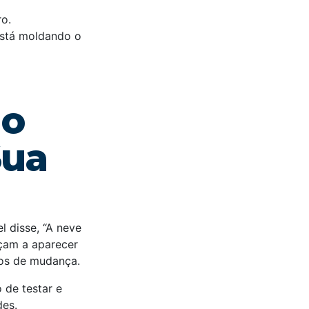
o.
está moldando o
 o
Sua
 disse, “A neve
eçam a aparecer
cos de mudança.
de testar e
des.