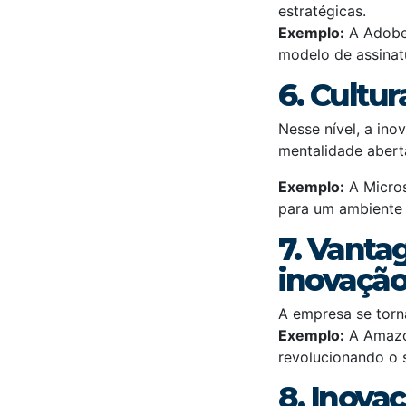
estratégicas.
Exemplo:
A Adobe,
modelo de assinat
6. Cultu
Nesse nível, a in
mentalidade abert
Exemplo:
A Micros
para um ambiente 
7. Vanta
inovaçã
A empresa se torn
Exemplo:
A Amazon
revolucionando o
8. Inov