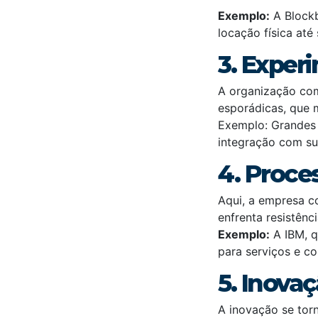
Exemplo:
A Blockb
locação física até 
3. Exper
A organização come
esporádicas, que 
Exemplo: Grandes
integração com sua
4. Proce
Aqui, a empresa c
enfrenta resistênci
Exemplo:
A IBM, q
para serviços e 
5. Inova
A inovação se tor