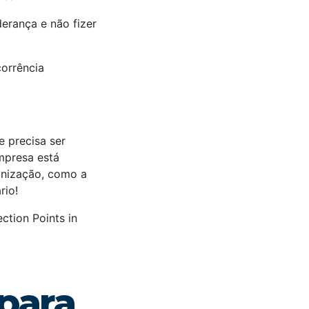
derança e não fizer
corrência
 precisa ser
mpresa está
ganização, como a
rio!
ction Points in
 para