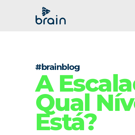
#brainblog
A Escala
Qual Ní
Está?