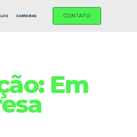
CONTATO
BLOG
CARREIRAS
ação: Em
resa