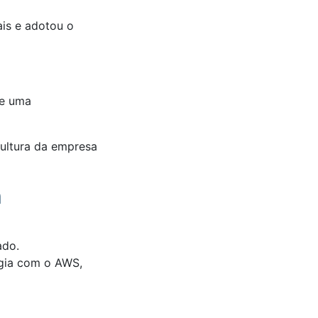
is e adotou o
 e uma
cultura da empresa
a
ado.
ogia com o AWS,