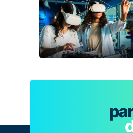
par
d