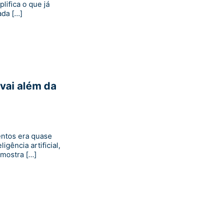
ifica o que já
ada […]
vai além da
entos era quase
igência artificial,
mostra […]