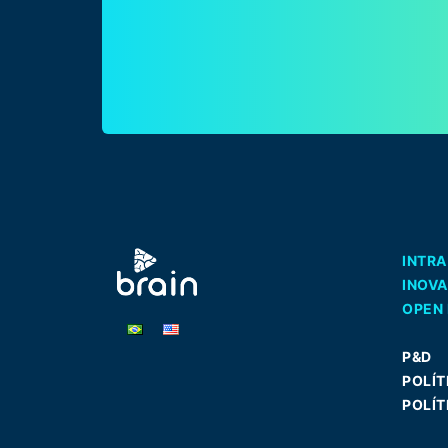
INTR
INOV
OPEN 
P&D
POLÍT
POLÍT