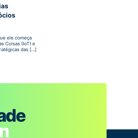
ias
ócios
que ele começa
s Coisas (IoT) e
atégicas das […]
dade
in