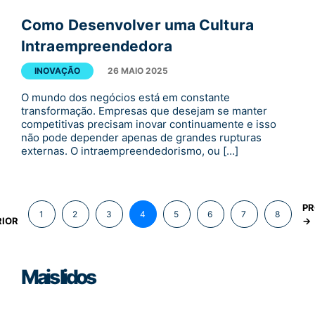
Como Desenvolver uma Cultura
Intraempreendedora
INOVAÇÃO
26 MAIO 2025
O mundo dos negócios está em constante
transformação. Empresas que desejam se manter
competitivas precisam inovar continuamente e isso
não pode depender apenas de grandes rupturas
externas. O intraempreendedorismo, ou […]
PR
1
2
3
4
5
6
7
8
IOR
→
Mais lidos