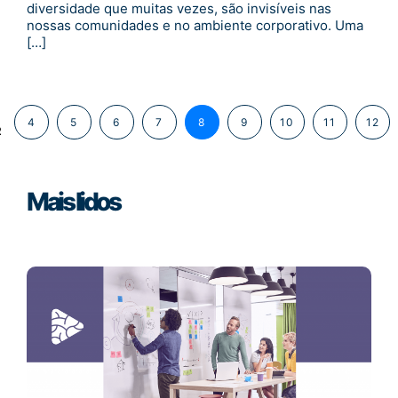
diversidade que muitas vezes, são invisíveis nas
nossas comunidades e no ambiente corporativo. Uma
[…]
4
5
6
7
8
9
10
11
12
R
Mais lidos