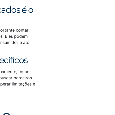
ados é o
ortante contar
es. Eles podem
onsumidor e até
cíficos
rnamente, como
buscar parceiros
perar limitações e