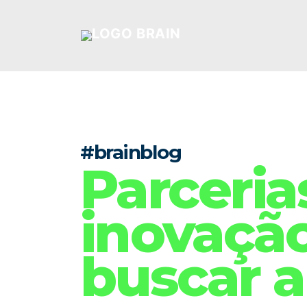
#brainblog
Parceria
inovaçã
buscar 