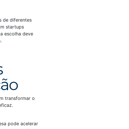
 de diferentes
om startups
 a escolha deve
.
s
ção
em transformar o
ficaz.
sa pode acelerar