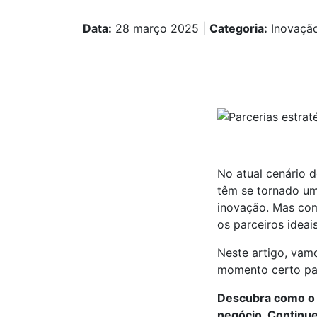
Data:
28 março 2025
|
Categoria:
Inovaçã
No atual cenário d
têm se tornado um
inovação. Mas com
os parceiros ideai
Neste artigo, vamo
momento certo par
Descubra como o B
negócio. Continue 