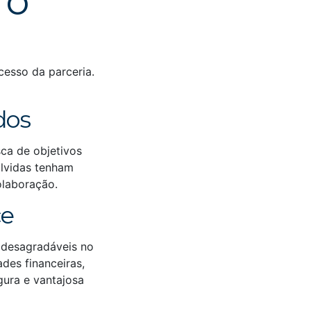
 o
cesso da parceria.
dos
sca de objetivos
olvidas tenham
olaboração.
ce
s desagradáveis no
des financeiras,
gura e vantajosa