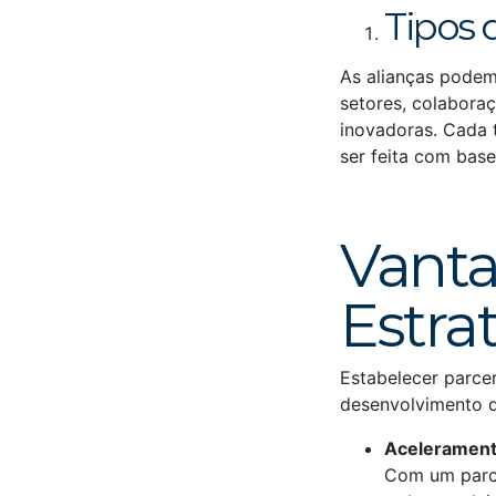
Tipos 
As alianças podem
setores, colabora
inovadoras. Cada t
ser feita com bas
Vanta
Estra
Estabelecer parce
desenvolvimento d
Acelerament
Com um parce