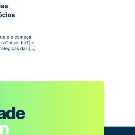
ias
ócios
que ele começa
s Coisas (IoT) e
atégicas das […]
dade
in