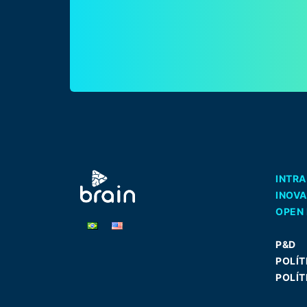
INTR
INOV
OPEN 
P&D
POLÍT
POLÍT