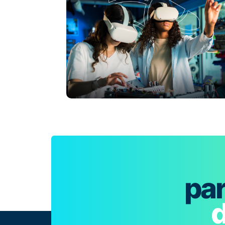
par
d