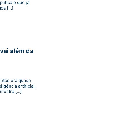
ifica o que já
ada […]
vai além da
entos era quase
igência artificial,
mostra […]