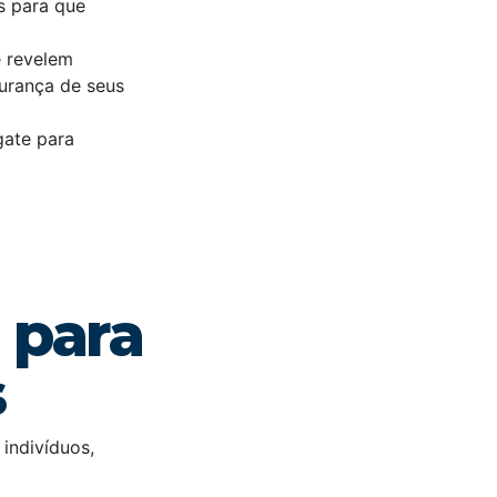
s para que
e revelem
urança de seus
gate para
 para
s
 indivíduos,