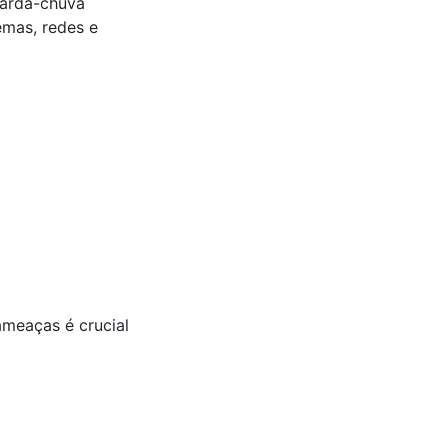
uarda-chuva
emas, redes e
meaças é crucial