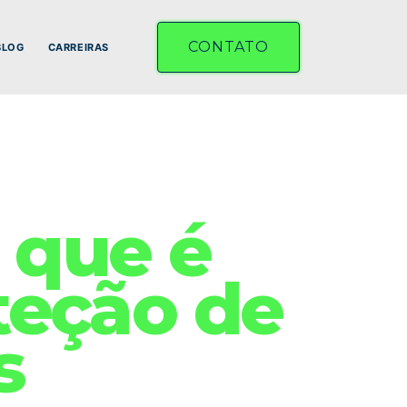
CONTATO
BLOG
CARREIRAS
 que é
teção de
s