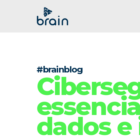
#brainblog
Ciberseg
essencia
dados e