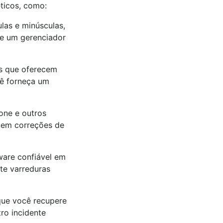
ticos, como:
las e minúsculas,
ze um gerenciador
as que oferecem
cê forneça um
one e outros
luem correções de
ware confiável em
ute varreduras
que você recupere
ro incidente