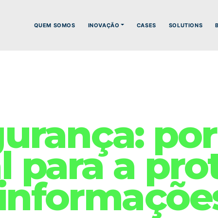
QUEM SOMOS
INOVAÇÃO
CASES
SOLUTIONS
urança: por
l para a pro
 informaçõe