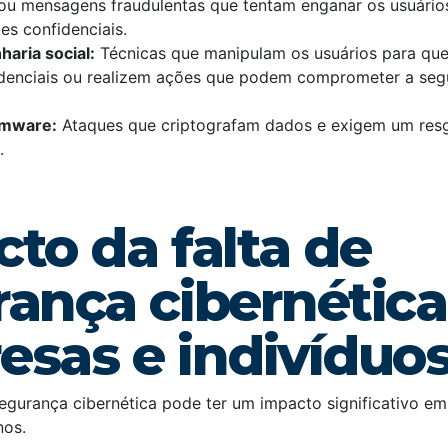
ou mensagens fraudulentas que tentam enganar os usuário
es confidenciais.
aria social:
Técnicas que manipulam os usuários para qu
denciais ou realizem ações que podem comprometer a seg
omware:
Ataques que criptografam dados e exigem um res
.
to da falta de
ança cibernética
esas e indivíduo
segurança cibernética pode ter um impacto significativo em
nos.