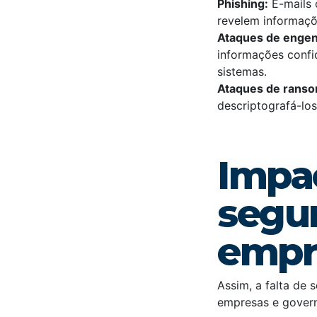
Phishing:
E-mails 
revelem informaçõ
Ataques de engenh
informações confi
sistemas.
Ataques de rans
descriptografá-los
Impac
segur
empr
Assim, a falta de 
empresas e gover