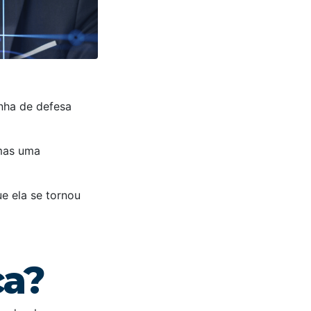
nha de defesa
 mas uma
e ela se tornou
ça?