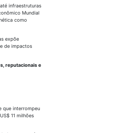
 até
infraestruturas
conômico Mundial
rnética como
nas expõe
ie de impactos
s, reputacionais e
e que interrompeu
US$ 11 milhões