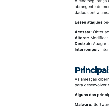
A cibersegurança 
abrangente de medi
dados contra amea
Esses ataques po
Acessar:
Obter ac
Alterar:
Modificar
Destruir:
Apagar ou
Interromper:
Inter
Principa
As ameaças cibern
para desenvolver e
Alguns dos princi
Malware:
Software