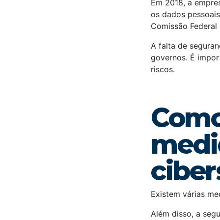
Em 2018, a empres
os dados pessoais
Comissão Federal
A falta de segura
governos. É impor
riscos.
Como
medi
cibe
Existem várias me
Além disso, a seg