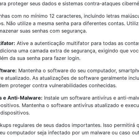
a proteger seus dados e sistemas contra-ataques ciberné
nhas com no mínimo 12 caracteres, incluindo letras maiúscu
s. Não utilize a mesma senha para diferentes contas. Utili
mazenar suas senhas com segurança.
ifator:
Ative a autenticação multifator para todas as cont
adiciona uma camada extra de segurança, exigindo que vo
lém da sua senha para fazer login.
ftware:
Mantenha o software do seu computador, smartph
re atualizado. As atualizações de software geralmente inc
em proteger contra vulnerabilidades conhecidas.
s e Anti-Malware:
Instale um software antivírus e anti-mal
ositivos. Mantenha o software antivírus atualizado e exec
dispositivos.
kups regulares de seus dados importantes. Isso permitirá 
eu computador seja infectado por um malware ou caso out