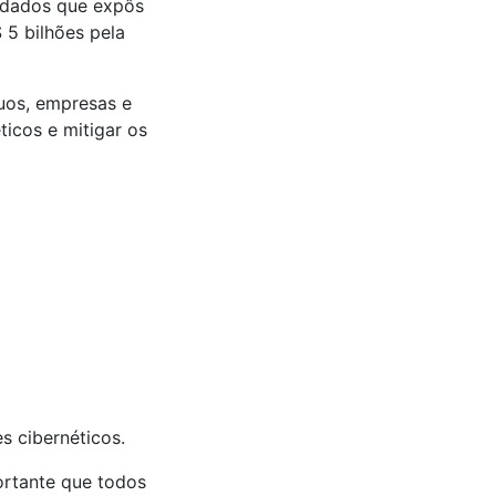
e dados que expôs
 5 bilhões pela
uos, empresas e
icos e mitigar os
s cibernéticos.
ortante que todos