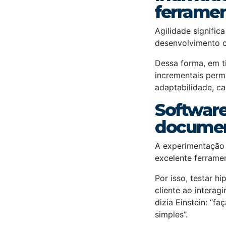
ferramen
Agilidade signific
desenvolvimento c
Dessa forma, em t
incrementais perm
adaptabilidade, ca
Softwar
documen
A experimentação 
excelente ferramen
Por isso, testar h
cliente ao interag
dizia Einstein: “f
simples”.