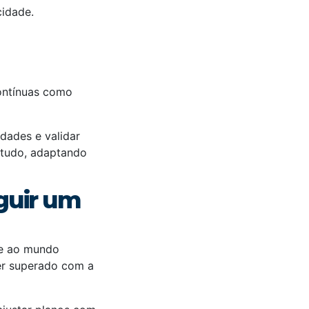
cidade.
contínuas como
dades e validar
e tudo, adaptando
guir um
se ao mundo
ser superado com a