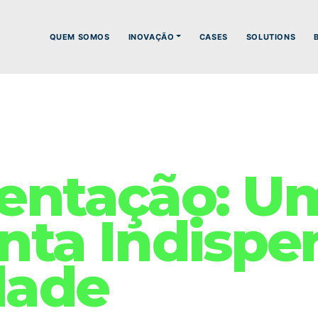
QUEM SOMOS
INOVAÇÃO
CASES
SOLUTIONS
entação: U
nta Indispe
dade