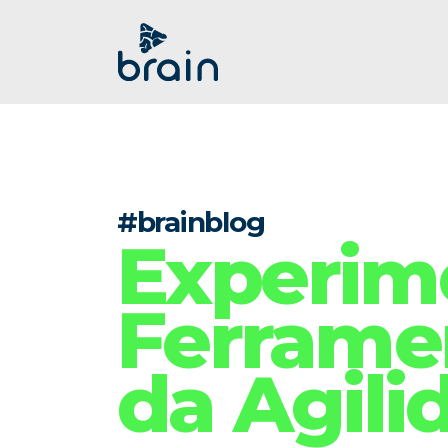
#brainblog
Experim
Ferrame
da Agili