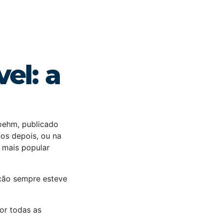
el: a
oehm, publicado
os depois, ou na
l mais popular
ação sempre esteve
or todas as