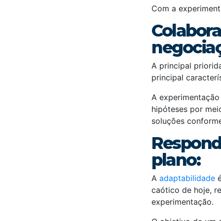
Com a experimenta
Colabora
negociaç
A principal priori
principal caracterí
A experimentação 
hipóteses por meio
soluções conforme
Respond
plano:
A
adaptabilidade
é
caótico de hoje, 
experimentação.