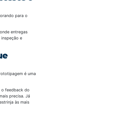
borando para o
 onde entregas
 inspeção e
ue
prototipagem é uma
o o feedback do
mais precisa. Já
estrinja às mais