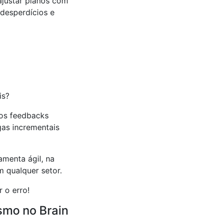
ajustar planos com
desperdícios e
is?
 os feedbacks
gas incrementais
amenta ágil, na
m qualquer setor.
 o erro!
ismo no Brain