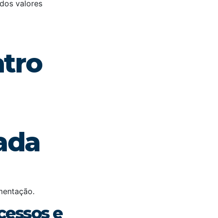
dos valores
atro
ada
mentação.
cessos e