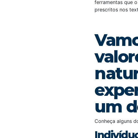
ferramentas que o
prescritos nos tex
Vamos
valor
natu
expe
um d
Conheça alguns do
Indivídu