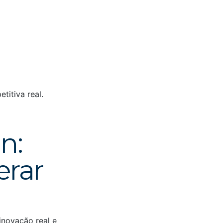
itiva real.
n:
erar
inovação real e