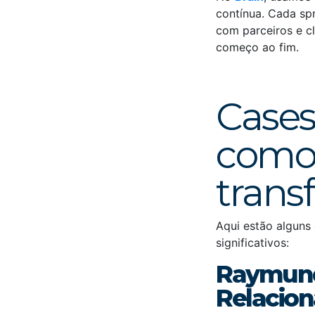
contínua. Cada spr
com parceiros e cl
começo ao fim.
Cases
como 
trans
Aqui estão algun
significativos:
Raymund
Relacio