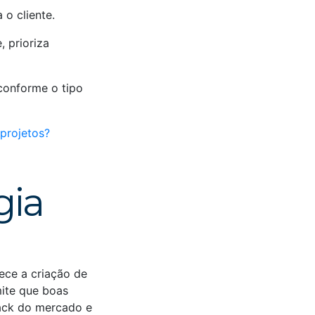
 o cliente.
, prioriza
onforme o tipo
projetos?
gia
ece a criação de
mite que boas
ack do mercado e