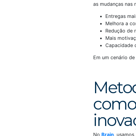
as mudanças nas n
Entregas mais
Melhora a co
Redução de r
Mais motivaç
Capacidade 
Em um cenário de 
Metod
como 
inova
No
Brain
, usamos