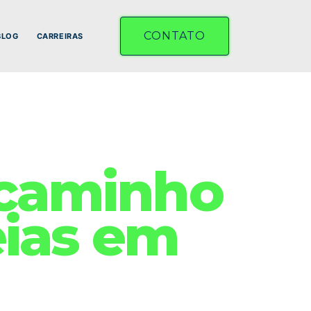
CONTATO
BLOG
CARREIRAS
 caminho
eias em