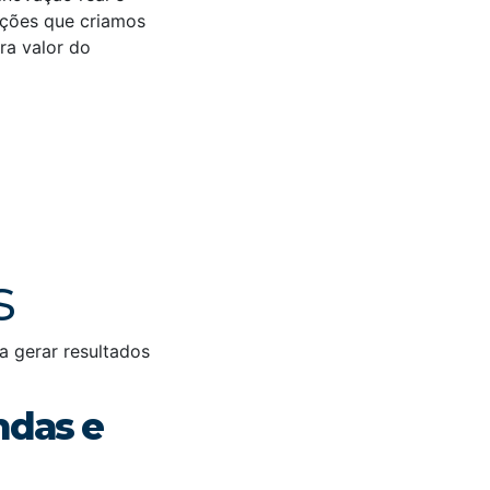
luções que criamos
ra valor do
s
a gerar resultados
ndas e