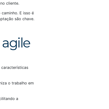
o cliente.
 caminho. E isso é
daptação são chave.
 agile
características
niza o trabalho em
cilitando a