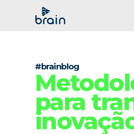
#brainblog
Metodolo
para tra
inovaçã