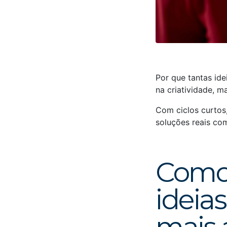
Por que tantas id
na criatividade, m
Com ciclos curtos,
soluções reais com
Como 
ideia