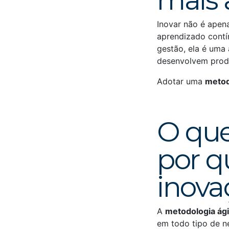
mais 
Inovar não é apena
aprendizado contí
gestão, ela é uma
desenvolvem produ
Adotar uma
metod
O que
por q
inova
A
metodologia ági
em todo tipo de ne