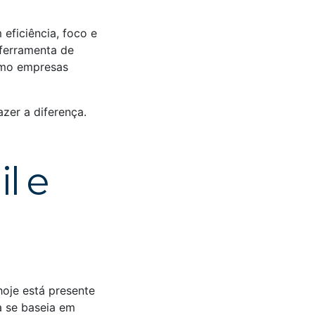
eficiência, foco e
 ferramenta de
omo empresas
azer a diferença.
l e
oje está presente
a se baseia em