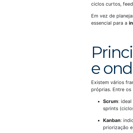
ciclos curtos, fe
Em vez de planejar
essencial para a
i
Princ
e ond
Existem vários f
próprias. Entre os
Scrum
: idea
sprints (cicl
Kanban
: ind
priorização e