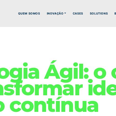
QUEM SOMOS
INOVAÇÃO
CASES
SOLUTIONS
gia Ágil: o
nsformar id
o contínua