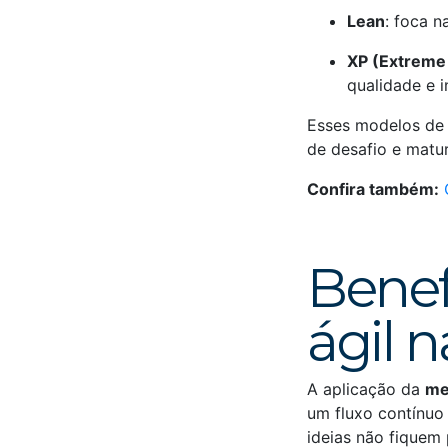
Lean
: foca n
XP (Extreme
qualidade e i
Esses modelos d
de desafio e matu
Confira também:
Benef
ágil n
A aplicação da
me
um fluxo contínuo
ideias não fiquem