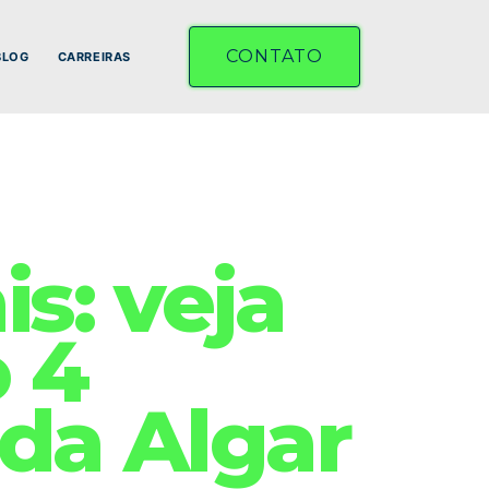
CONTATO
BLOG
CARREIRAS
s: veja
 4
 da Algar