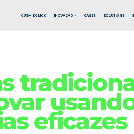
QUEM SOMOS
INOVAÇÃO
CASES
SOLUTIONS
 tradicionai
ovar usando
ias eficazes