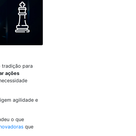
 tradição para
ar ações
necessidade
igem agilidade e
ndeu o que
inovadoras
que