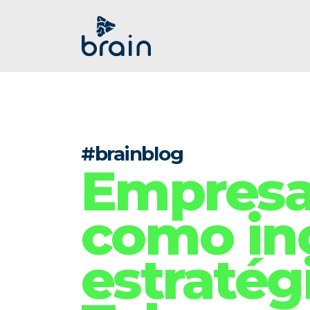
#brainblog
Empresas
como in
estratég