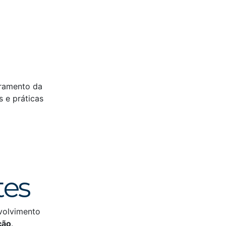
uramento da
 e práticas
tes
volvimento
ção
.