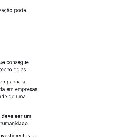
vação pode
ue consegue
tecnologias.
companha a
cada em empresas
dade de uma
e deve ser um
 humanidade.
investimentos de