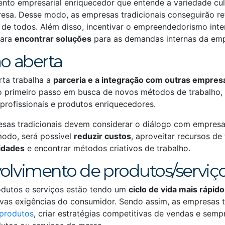
to empresarial enriquecedor que entende a variedade cult
a. Desse modo, as empresas tradicionais conseguirão ret
o de todos. Além disso, incentivar o empreendedorismo int
para
encontrar soluções
para as demandas internas da emp
ão aberta
rta trabalha a
parceria e a integração com outras empres
 o primeiro passo em busca de novos métodos de trabalho,
profissionais e produtos enriquecedores.
esas tradicionais devem considerar o diálogo com empresas
modo, será possível
reduzir custos
, aproveitar recursos de 
lidades
e encontrar métodos criativos de trabalho.
olvimento de produtos/serviç
odutos e serviços estão tendo um
ciclo de vida mais rápido
ovas exigências do consumidor. Sendo assim, as empresas 
 produtos
, criar estratégias competitivas de vendas e sem