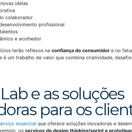
 novas ideias
orativa
do colaborador
 desenvolvimento profissional
talentos
âmico e acolhedor
ícios terão reflexos na
confiança do consumidor
e no fat
 é um trabalho de valor que combina criatividade, desafios
 Lab e as soluções
doras para os clien
serviço essencial
que oferece soluções inovadoras e desen
exemplo, os
serviços de design thinking/sprint e prototipa