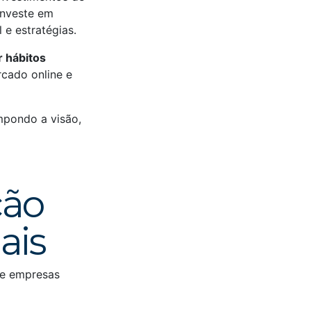
nveste em
 e estratégias.
r hábitos
cado online e
mpondo a visão,
ção
ais
de empresas