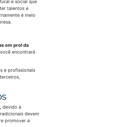
ural e social que
er talentos e
ernamente é meio
resa.
as em prol da
 você encontrará
 e profissionais
terceiros,
os
,
devido à
tradicionais devem
pre promover a