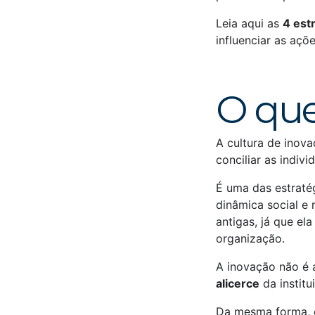
Leia aqui as
4 est
influenciar as açõe
O que
A cultura de inov
conciliar as indiv
É uma das estraté
dinâmica social e 
antigas, já que el
organização.
A inovação não é 
alicerce
da instit
Da mesma forma, e