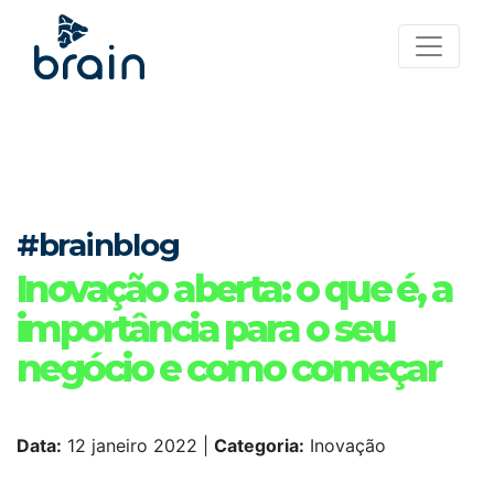
#brainblog
Inovação aberta: o que é, a
importância para o seu
negócio e como começar
Data:
12 janeiro 2022
|
Categoria:
Inovação