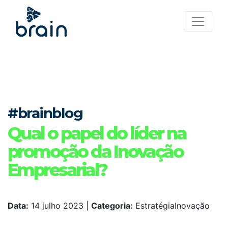
#brainblog
Qual o papel do líder na
promoção da Inovação
Empresarial?
Data:
14 julho 2023
|
Categoria:
EstratégiaInovação